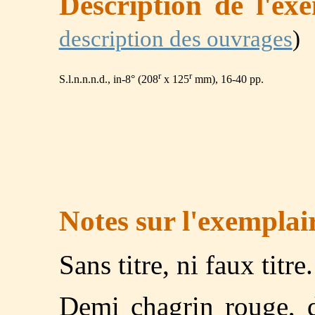
Description de l'ex
description des ouvrages
)
r
r
S.l.n.n.n.d., in-8° (208
x 125
mm), 16-40 pp.
Notes sur l'exemplai
Sans titre, ni faux titre.
Demi chagrin rouge, do