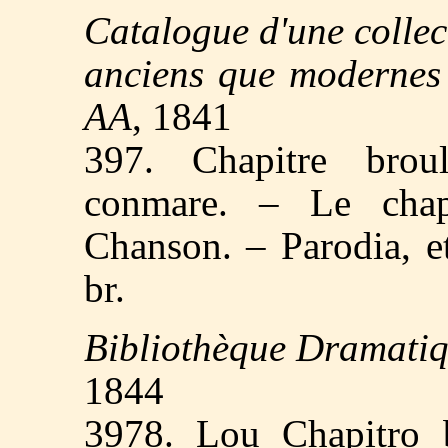
Catalogue d'une collect
anciens que modernes
AA
, 1841
397. Chapitre brou
conmare. – Le chap
Chanson. – Parodia, etc
br.
Bibliothèque Dramatiq
1844
3978. Lou Chapitro b