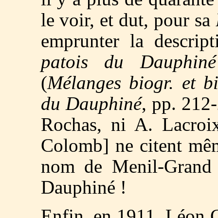
le voir, et dut, pour sa
emprunter la descrip
patois du Dauphiné
(
Mélanges biogr. et bibl
du Dauphiné
, pp. 212-
Rochas, ni A. Lacroix
Colomb] ne citent mêm
nom de Menil-Grand 
Dauphiné !
Enfin, en 1911, Léon C