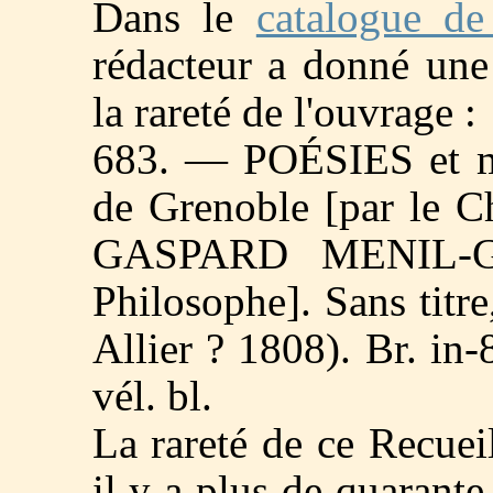
Dans le
catalogue de
rédacteur a donné une 
la rareté de l'ouvrage :
683. — POÉSIES et mo
de Grenoble [par le
GASPARD MENIL-GR
Philosophe]. Sans titre,
Allier ? 1808). Br. in-
vél. bl.
La rareté de ce Recueil
il y a plus de quarant