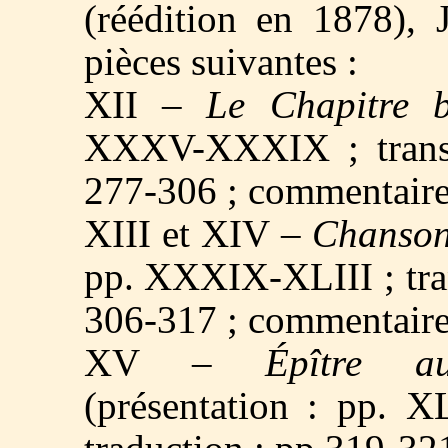
(réédition en 1878
), 
pièces suivantes :
XII –
Le Chapitre b
XXXV-XXXIX ; transcr
277-306 ; commentaire
XIII et XIV –
Chanson
pp. XXXIX-XLIII ; tran
306-317 ; commentaire
XV –
Épître a
(présentation : pp. X